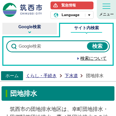
緊急情報
筑西市ホームページ
メニュー
Language
Google検索
サイト内検索
検索について
ホーム
くらし・手続き
下水道
団地排水
>
団地排水
筑西市の団地排水地区は、幸町団地排水・