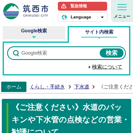
緊急情報
筑西市ホームページ
メニュー
Language
Google検索
サイト内検索
検索について
ホーム
くらし・手続き
下水道
《ご注意くだ
>
《ご注意ください》水道のパッ
キンや下水管の点検などの営業・
勧誘について