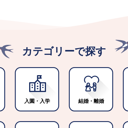
改定に関する最高裁判決に伴う生活保護費
ついて
New!
市プレミアム商品券2026について【国の重
付金活用事業】
New!
カテゴリーで探す
育施設途中入所について
New!
課後児童クラブ９月随時利用の申請につい
案に対する意見について
入園・入学
結婚・離婚
ったら
目指す方へ】筑西市医師修学資金貸与者募