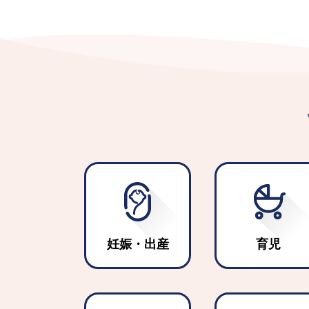
生活扶助基準
2026年8月1日
くらし
の追加給付に
【更新】筑西
2026年8月1日
くらし
点支援地方交
令和８年度保
2026年8月1日
子育て
令和８年度放
2026年8月1日
子育て
て
New!
地域計画変更
2026年7月31日
くらし
妊娠・出産
育児
急な病気で困
2026年7月31日
くらし
【将来医師を
2026年7月31日
くらし
集