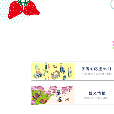
New!
電子入札案件（
2026年8月5日
事業者
New!
大人も子ども
2026年8月5日
くらし
を募集します
【令和8年8
2026年8月4日
事業者
New!
筑西市誕生2
2026年8月4日
くらし
New!
令和８年熊本
2026年8月3日
くらし