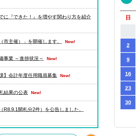
でに『できた！』を増やす関わり方を紹介
日
（市主催）」を開催します。
New!
2
備事業 ～進捗状況～
New!
9
16
課】会計年度任用職員募集
New!
23
札結果の公表
New!
30
R8.9.1開札分2件）を公告しました。
R8.8.31開札分1件）を公告しました。