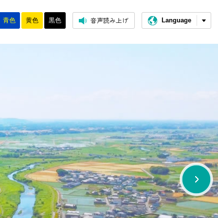
音声読み上げ
青色
黄色
黒色
Language