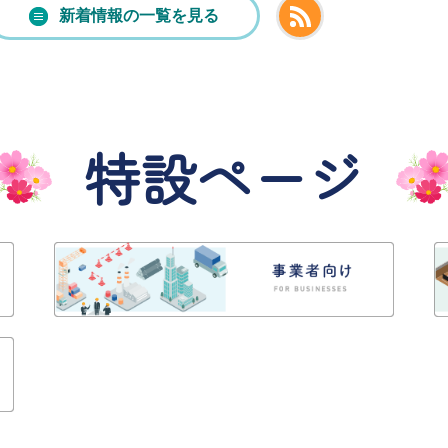
新着情報のRS
新着情報の一覧を見る
R8.8.26開札分2件）を公告しました。
特設ページ
も大歓迎！下館地区文化祭に展示する作品
New!
月17日開札】紙による指名競争入札（8件）
子育て応援サイト
0周年記念事業 実施報告書の公開について
観光情報
地震災害義援金の受付について
New!