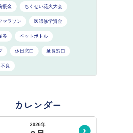
義援金
ちくせい花火大会
フマラソン
医師修学資金
品券
ペットボトル
プ
休日窓口
延長窓口
調不良
カレンダー
2026年
前の月へ
次の月へ