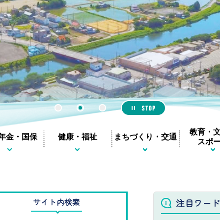
1
2
3
教育・
年金・国保
健康・福祉
まちづくり・交通
スポ
サイト内検索
注目ワード