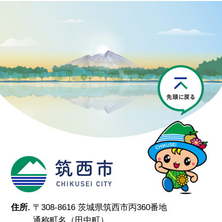
P
筑西市
住所.
〒308-8616 茨城県筑西市丙360番地
通称町名（田中町）