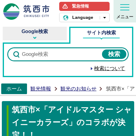
緊急情報
筑西市ホームページ
メニュー
Language
Google検索
サイト内検索
検索について
ホーム
観光情報
観光のお知らせ
筑西市×「ア
>
筑西市×「アイドルマスター シャ
イニーカラーズ」のコラボが決
定！！