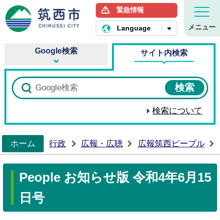
緊急情報
筑西市ホームページ
メニュー
Language
Google検索
サイト内検索
検索について
ホーム
行政
広報・広聴
広報筑西ピープル
>
People お知らせ版 令和4年6月15
日号