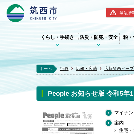
筑西市ホー
緊急情
くらし・手続き
防災・防犯・安全
税・
ホーム
行政
広報・広聴
広報筑西ピープ
People お知らせ版 令和5年
マイナン
案内
住宅・