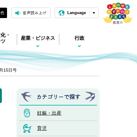
音声読み上げ
黒色
Language
文化・
産業・ビジネス
行政
ーツ
1月15日号
カテゴリーで探す
妊娠・出産
育児