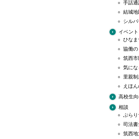
手話通
結城地
シルバ
イベント
ひなま
協働の
筑西市
気にな
里親制
えほん
高校生向
相談
ぶらり
司法書
筑西地