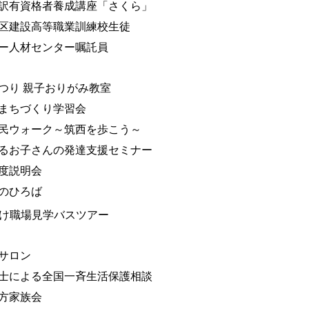
訳有資格者養成講座「さくら」
区建設高等職業訓練校生徒
ー人材センター嘱託員
つり 親子おりがみ教室
まちづくり学習会
民ウォーク～筑西を歩こう～
るお子さんの発達支援セミナー
度説明会
のひろば
け職場見学バスツアー
サロン
士による全国一斉生活保護相談
方家族会