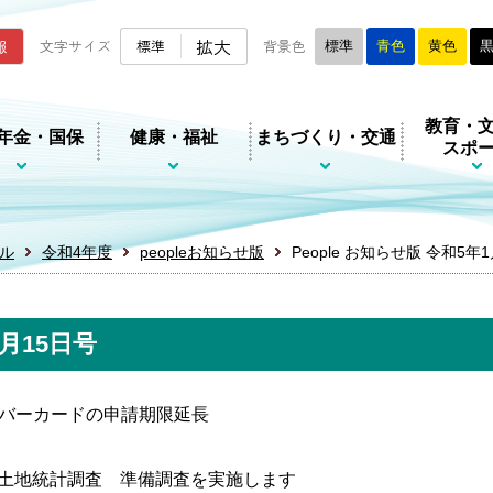
ムページ
拡大
報
文字サイズ
標準
背景色
標準
青色
黄色
教育・
年金・国保
健康・福祉
まちづくり・交通
スポ
ル
令和4年度
peopleお知らせ版
People お知らせ版 令和5年
1月15日号
バーカードの申請期限延長
土地統計調査 準備調査を実施します