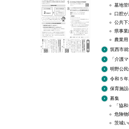
墓地管
口腔が
公共下
県事業
農業用
筑西市就
「介護マ
明野公民
令和５年
保育施設
募集
「協和
危険物
茨城い