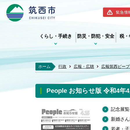
筑西市ホー
緊急情
くらし・手続き
防災・防犯・安全
税・
ホーム
行政
広報・広聴
広報筑西ピープ
People お知らせ版 令和4年
記念展覧
新婚さん
若者・子