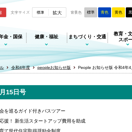
ムページ
拡大
報
文字サイズ
標準
背景色
標準
青色
黄色
教育・
年金・国保
健康・福祉
まちづくり・交通
スポ
ル
令和4年度
peopleお知らせ版
People お知らせ版 令和4年
4月15日号
会を巡るガイド付きバスツアー
応援！ 新生活スタートアップ費用を助成
育て世代住宅取得奨励金制度