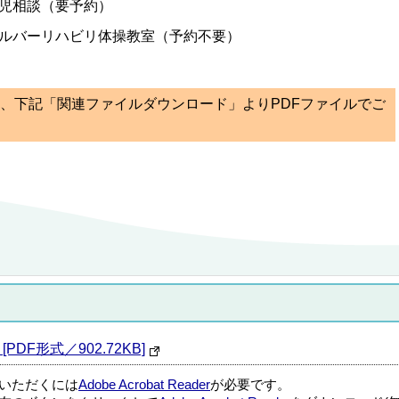
児相談（要予約）
ルバーリハビリ体操教室（予約不要）
ては、下記「関連ファイルダウンロード」よりPDFファイルでご
PDF形式／902.72KB]
覧いただくには
Adobe Acrobat Reader
が必要です。