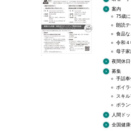
案内
75歳
朗読テ
食品な
令和４
母子家
夜間休日
募集
手話奉
ボイラ
スキル
ボラン
人間ドッ
全国健康