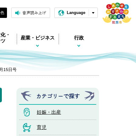
音声読み上げ
黒色
Language
文化・
産業・ビジネス
行政
ーツ
4月15日号
カテゴリーで探す
妊娠・出産
育児