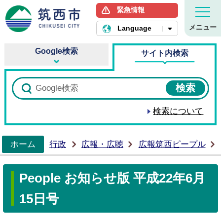
緊急情報
筑西市ホームページ
メニュー
Language
Google検索
サイト内検索
検索について
ホーム
行政
広報・広聴
広報筑西ピープル
>
People お知らせ版 平成22年6月
15日号