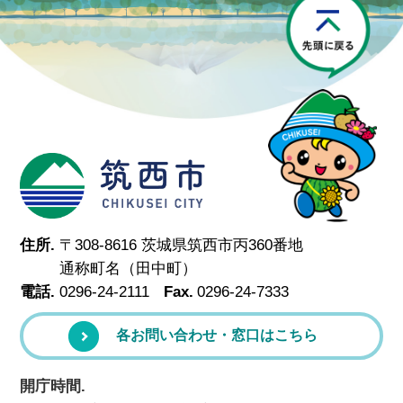
P
筑西市
住所.
〒308-8616 茨城県筑西市丙360番地
通称町名（田中町）
電話.
0296-24-2111
Fax.
0296-24-7333
各お問い合わせ・窓口はこちら
開庁時間.