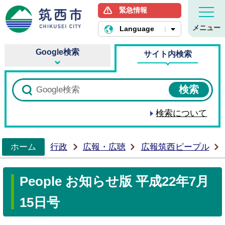
緊急情報
筑西市ホームページ
メニュー
Language
Google検索
サイト内検索
検索について
ホーム
行政
広報・広聴
広報筑西ピープル
>
People お知らせ版 平成22年7月
15日号