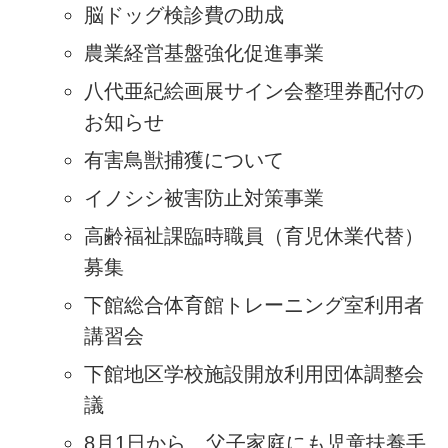
脳ドッグ検診費の助成
農業経営基盤強化促進事業
八代亜紀絵画展サイン会整理券配付の
お知らせ
有害鳥獣捕獲について
イノシシ被害防止対策事業
高齢福祉課臨時職員（育児休業代替）
募集
下館総合体育館トレーニング室利用者
講習会
下館地区学校施設開放利用団体調整会
議
8月1日から、父子家庭にも児童扶養手