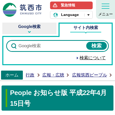
緊急情報
筑西市ホームページ
メニュー
Language
Google検索
サイト内検索
検索について
ホーム
行政
広報・広聴
広報筑西ピープル
>
People お知らせ版 平成22年4月
15日号