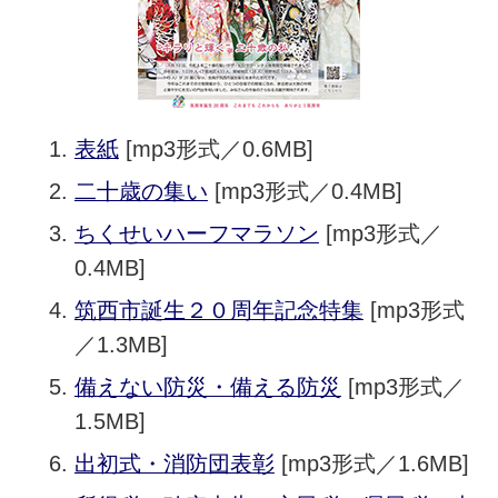
表紙
[mp3形式／0.6MB]
二十歳の集い
[mp3形式／0.4MB]
ちくせいハーフマラソン
[mp3形式／
0.4MB]
筑西市誕生２０周年記念特集
[mp3形式
／1.3MB]
備えない防災・備える防災
[mp3形式／
1.5MB]
出初式・消防団表彰
[mp3形式／1.6MB]