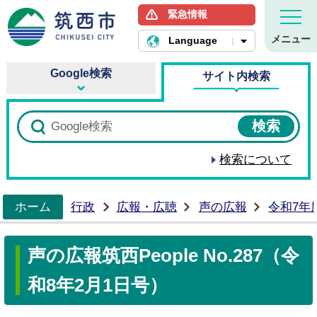
緊急情報
筑西市ホームページ
メニュー
Language
Google検索
サイト内検索
検索について
ホーム
行政
広報・広聴
声の広報
令和7年
>
声の広報筑西People No.287（令
和8年2月1日号）