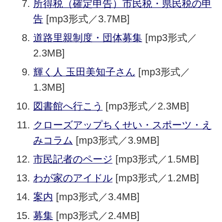
所得税（確定申告）市民税・県民税の申
告
[mp3形式／3.7MB]
道路里親制度・団体募集
[mp3形式／
2.3MB]
輝く人 玉田美知子さん
[mp3形式／
1.3MB]
図書館へ行こう
[mp3形式／2.3MB]
クローズアップちくせい・スポーツ・え
みコラム
[mp3形式／3.9MB]
市民記者のページ
[mp3形式／1.5MB]
わが家のアイドル
[mp3形式／1.2MB]
案内
[mp3形式／3.4MB]
募集
[mp3形式／2.4MB]