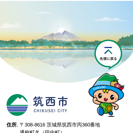
P
筑西市
住所.
〒308-8616 茨城県筑西市丙360番地
通称町名（田中町）