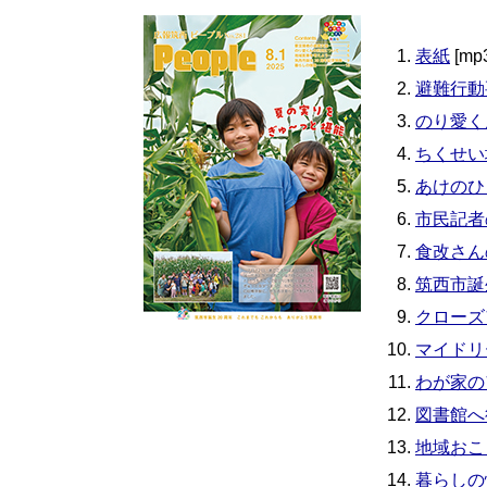
表紙
[mp
避難行動
のり愛く
ちくせい
あけのひ
市民記者
食改さん
筑西市誕
クローズ
マイドリ
わが家の
図書館へ
地域おこ
暮らしの