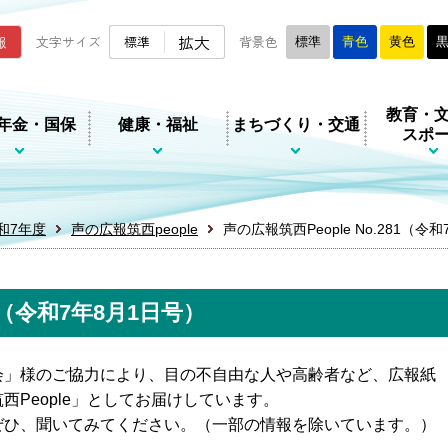
ムページ
拡大
報
文字サイズ
標準
背景色
標準
青色
黄色
教育・
年金・国保
健康・福祉
まちづくり・交通
スポ
和7年度
声の広報筑西people
声の広報筑西People No.281（令
81（令和7年8月1日号）
会」様のご協力により、目の不自由な人や高齢者など、広報紙
People」としてお届けしています。
ぜひ、聞いてみてください。（一部の情報を除いています。）