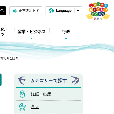
音声読み上げ
黒色
Language
文化・
産業・ビジネス
行政
ーツ
和7年8月1日号）
カテゴリーで探す
妊娠・出産
育児