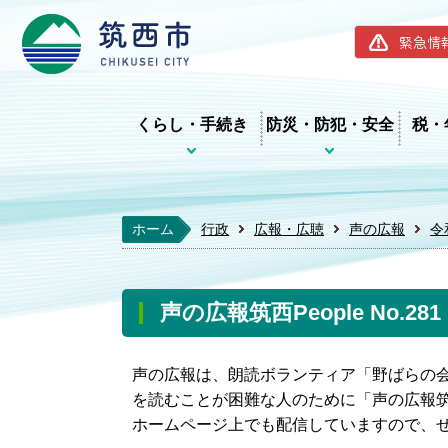
筑西市ホー
緊急情
くらし・手続き
防災・防犯・安全
税・
ホーム
行政
広報・広聴
声の広報
令
声の広報筑西People No.2
声の広報は、朗読ボランティア「野ばらの
を読むことが困難な人のために「声の広報筑西
ホームページ上でも配信していますので、