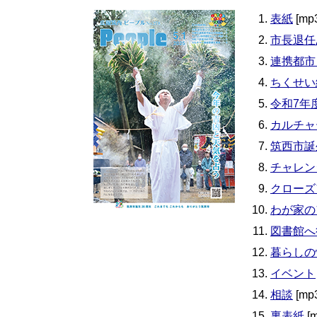
表紙
[mp
市長退任
連携都市
ちくせい
令和7年
カルチャ
筑西市誕生
チャレン
クローズ
わが家の
図書館へ
暮らしの
イベント
相談
[mp
裏表紙
[