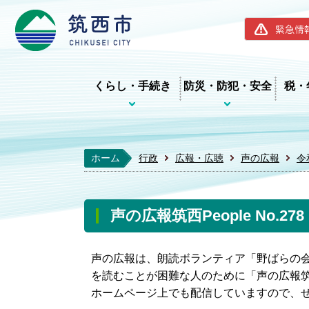
筑西市ホー
緊急情
くらし・手続き
防災・防犯・安全
税・
ホーム
行政
広報・広聴
声の広報
令
声の広報筑西People No.2
声の広報は、朗読ボランティア「野ばらの
を読むことが困難な人のために「声の広報筑西
ホームページ上でも配信していますので、