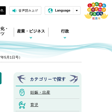
音声読み上げ
黒色
Language
文化・
産業・ビジネス
行政
ーツ
和7年5月1日号）
カテゴリーで探す
妊娠・出産
育児