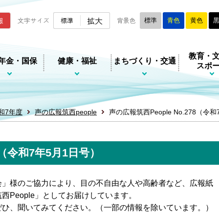
ムページ
拡大
報
文字サイズ
標準
背景色
標準
青色
黄色
教育・
年金・国保
健康・福祉
まちづくり・交通
スポ
和7年度
声の広報筑西people
声の広報筑西People No.278（令
78（令和7年5月1日号）
会」様のご協力により、目の不自由な人や高齢者など、広報紙
People」としてお届けしています。
ぜひ、聞いてみてください。（一部の情報を除いています。）