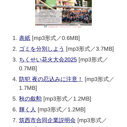
表紙
[mp3形式／0.6MB]
ゴミを分別しよう
[mp3形式／3.7MB]
ちくせい花火大会2025
[mp3形式／
0.7MB]
防犯 夜の忍込みに注意！
[mp3形式／
1.7MB]
秋の叙勲
[mp3形式／1.2MB]
輝く人
[mp3形式／1.2MB]
筑西市合同企業説明会
[mp3形式／