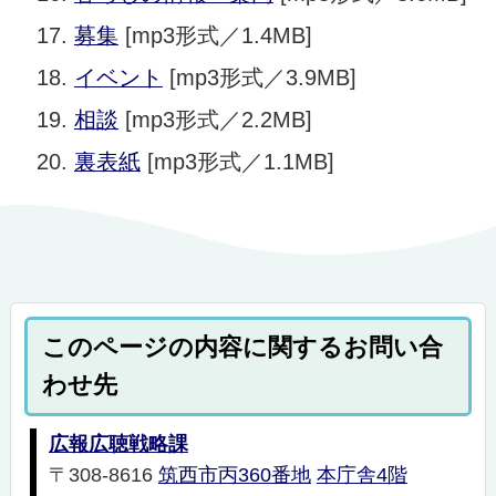
募集
[mp3形式／1.4MB]
イベント
[mp3形式／3.9MB]
相談
[mp3形式／2.2MB]
裏表紙
[mp3形式／1.1MB]
このページの内容に関するお問い合
わせ先
広報広聴戦略課
〒308-8616
筑西市丙360番地
本庁舎4階