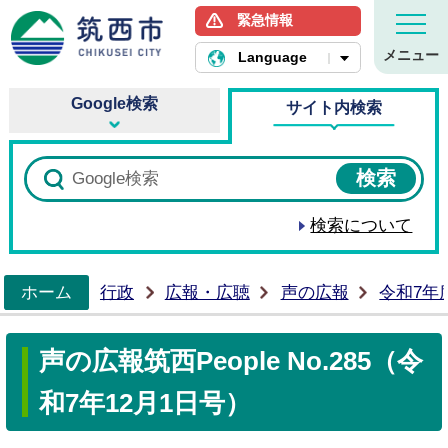
緊急情報
筑西市ホームページ
メニュー
Language
Google検索
サイト内検索
検索について
ホーム
行政
広報・広聴
声の広報
令和7年
>
声の広報筑西People No.285（令
和7年12月1日号）