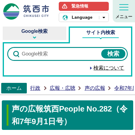
緊急情報
筑西市ホームページ
メニュー
Language
Google検索
サイト内検索
検索について
ホーム
行政
広報・広聴
声の広報
令和7年
>
声の広報筑西People No.282（令
和7年9月1日号）