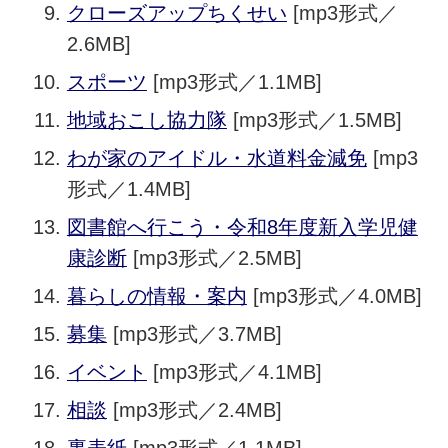
クローズアップちくせい
[mp3形式／
2.6MB]
スポーツ
[mp3形式／1.1MB]
地域おこし協力隊
[mp3形式／1.5MB]
わが家のアイドル・水道料金減免
[mp3
形式／1.4MB]
図書館へ行こう・令和8年度新入学児健
康診断
[mp3形式／2.5MB]
暮らしの情報・案内
[mp3形式／4.0MB]
募集
[mp3形式／3.7MB]
イベント
[mp3形式／4.1MB]
相談
[mp3形式／2.4MB]