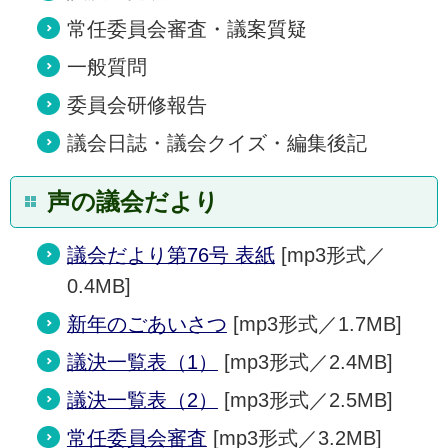
常任委員会審査・議案質疑
一般質問
委員会研修報告
議会日誌・議会クイズ・編集後記
声の議会だより
議会だより第76号 表紙
[mp3形式／
0.4MB]
新年のごあいさつ
[mp3形式／1.7MB]
議決一覧表（1）
[mp3形式／2.4MB]
議決一覧表（2）
[mp3形式／2.5MB]
常任委員会審査
[mp3形式／3.2MB]