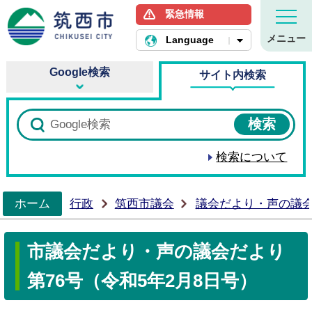
緊急情報
筑西市ホームページ
メニュー
Language
Google検索
サイト内検索
検索について
ホーム
行政
筑西市議会
議会だより・声の議
>
市議会だより・声の議会だより
第76号（令和5年2月8日号）