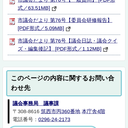
式／63.51MB]
市議会だより 第76号【委員会研修報告】
[PDF形式／5.09MB]
市議会だより 第76号【議会日誌・議会クイ
ズ・編集後記】 [PDF形式／1.12MB]
このページの内容に関するお問い合
わせ先
議会事務局 議事課
〒308-8616
筑西市丙360番地
本庁舎4階
電話番号：
0296-24-2173