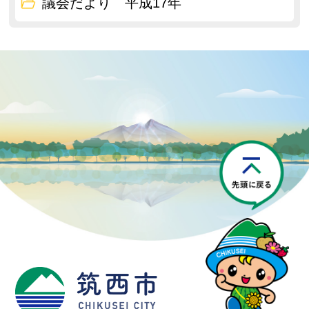
議会だより 平成17年
P
筑西市