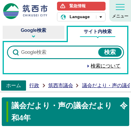
緊急情報
筑西市ホームページ
メニュー
Language
Google検索
サイト内検索
検索について
ホーム
行政
筑西市議会
議会だより・声の議
>
議会だより・声の議会だより 令
和4年