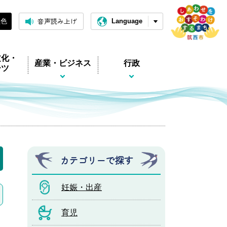
音声読み上げ
黒色
Language
文化・
産業・ビジネス
行政
ーツ
カテゴリーで探す
妊娠・出産
育児