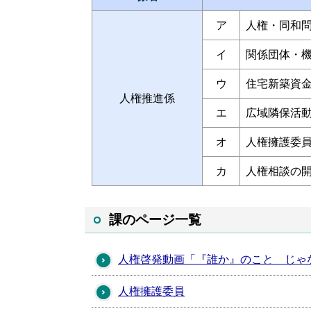
ア
人権・同和
イ
関係団体・
ウ
住宅新築資
人権推進係
エ
広域隣保活
オ
人権擁護委
カ
人権相談の
課のページ一覧
人権啓発動画「『誰か』のこと じゃ
人権擁護委員