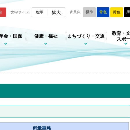
ムページ
拡大
報
文字サイズ
標準
背景色
標準
青色
黄色
教育・
年金・国保
健康・福祉
まちづくり・交通
スポ
所掌事務