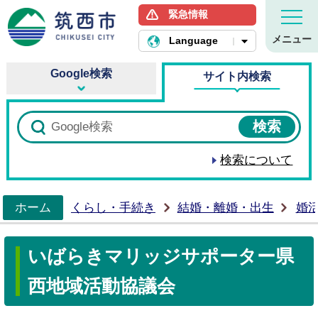
緊急情報
筑西市ホームページ
メニュー
Language
Google検索
サイト内検索
検索について
ホーム
くらし・手続き
結婚・離婚・出生
婚
>
いばらきマリッジサポーター県
西地域活動協議会