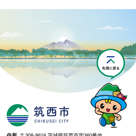
P
筑西市
住所.
〒308-8616 茨城県筑西市丙360番地