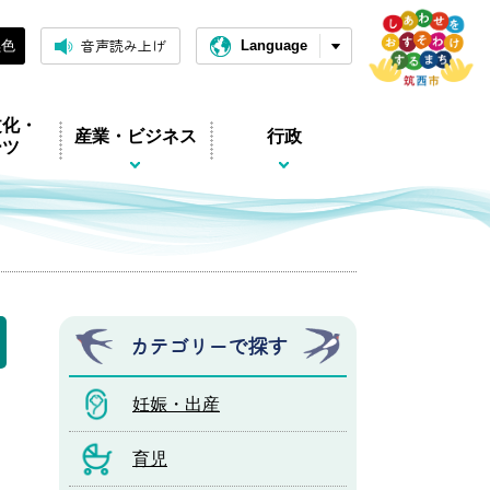
音声読み上げ
黒色
Language
文化・
産業・ビジネス
行政
ーツ
カテゴリーで探す
妊娠・出産
育児