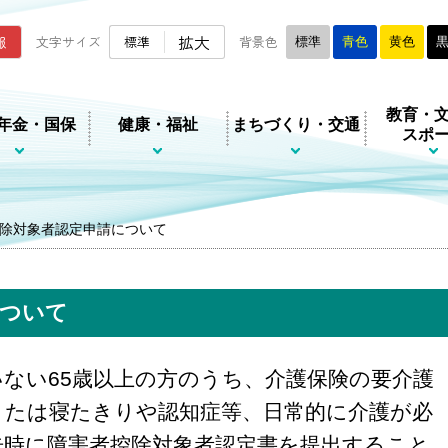
ムページ
拡大
報
文字サイズ
標準
背景色
標準
青色
黄色
教育・
年金・国保
健康・福祉
まちづくり・交通
スポ
除対象者認定申請について
について
ない65歳以上の方のうち、介護保険の要介護
または寝たきりや認知症等、日常的に介護が必
告時に障害者控除対象者認定書を提出すること