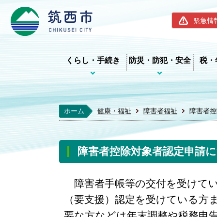
筑西市ホー
緊急情
くらし・手続き
防災・防犯・安全
税・
ホーム
健康・福祉
障害者福祉
障害者控
障害者控除対象者認定申請
障害者手帳等の交付を受けてい
（要支援）認定を受けている方
要な方などは年末調整や税務申