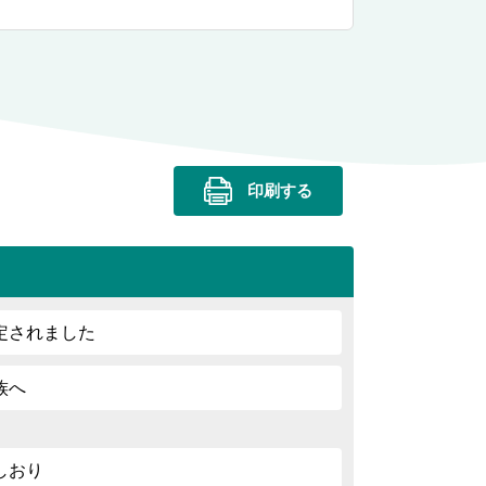
印刷する
定されました
族へ
しおり