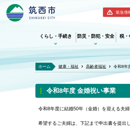
筑西市ホー
緊急情
くらし・手続き
防災・防犯・安全
税・
ホーム
健康・福祉
高齢者福祉
令和8年
令和8年度 金婚祝い事業
令和8年度に結婚50年（金婚）を迎える夫
希望するご夫婦は、下記まで申出書を提出