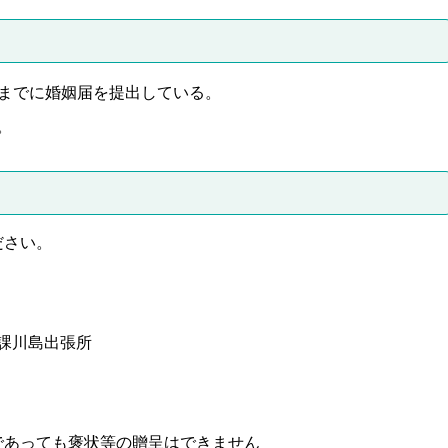
1日までに婚姻届を提出している。
。
ださい。
課川島出張所
であっても褒状等の贈呈はできません