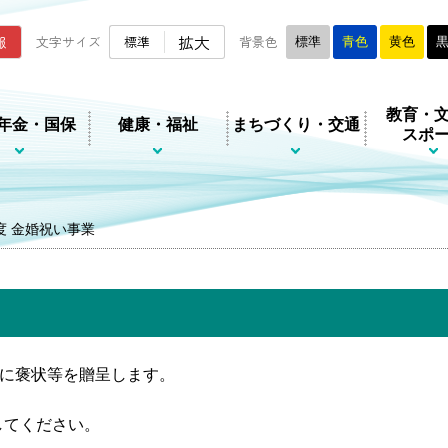
ムページ
拡大
報
文字サイズ
標準
背景色
標準
青色
黄色
教育・
年金・国保
健康・福祉
まちづくり・交通
スポ
度 金婚祝い事業
婦に褒状等を贈呈します。
してください。