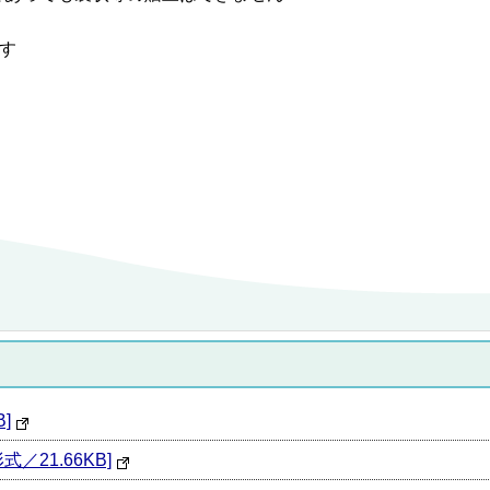
す
]
／21.66KB]