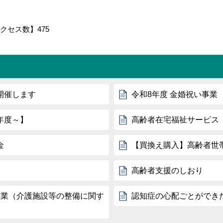
クセス数】
475
開催します
令和8年度 金婚祝い事業
年度～】
高齢者在宅福祉サービス
金
【買換え購入】高齢者世
高齢者支援のしおり
事業（介護施設等の整備に関す
認知症の心配ごとができ