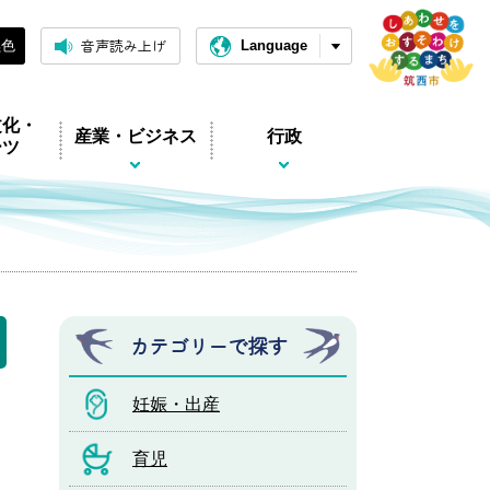
音声読み上げ
黒色
Language
文化・
産業・ビジネス
行政
ーツ
カテゴリーで探す
妊娠・出産
育児