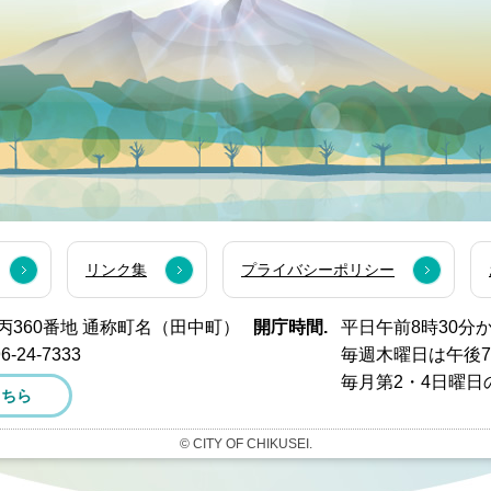
リンク集
プライバシーポリシー
西市丙360番地 通称町名（田中町）
開庁時間.
平日午前8時30分
6-24-7333
毎週木曜日は午後
毎月第2・4日曜日
こちら
© CITY OF CHIKUSEI.