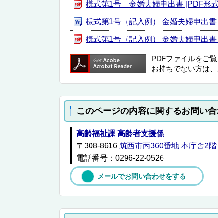
様式第1号 金婚夫婦申出書 [PDF形式／1
様式第1号（記入例） 金婚夫婦申出書 [W
様式第1号（記入例） 金婚夫婦申出書 [P
PDFファイルをご
お持ちでない方は、
このページの内容に関するお問い合
高齢福祉課 高齢者支援係
〒308-8616
筑西市丙360番地
本庁舎2階
電話番号：0296-22-0526
メールでお問い合わせをする