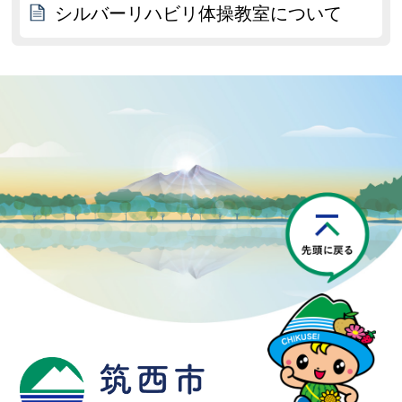
シルバーリハビリ体操教室について
P
筑西市