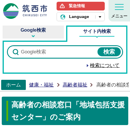
緊急情報
筑西市ホームページ
メニュー
Language
Google検索
サイト内検索
検索について
ホーム
健康・福祉
高齢者福祉
高齢者の相談
>
高齢者の相談窓口「地域包括支援
センター」のご案内