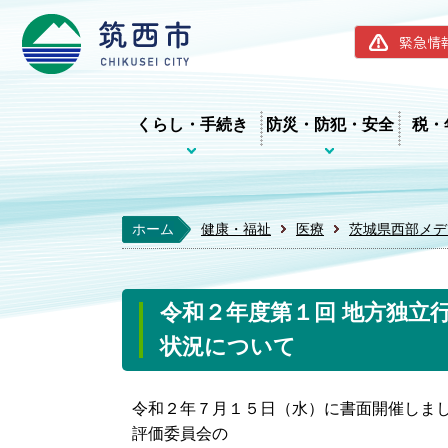
筑西市ホー
緊急情
くらし・手続き
防災・防犯・安全
税・
ホーム
健康・福祉
医療
茨城県西部メデ
令和２年度第１回 地方独立
状況について
令和２年７月１５日（水）に書面開催しまし
評価委員会の