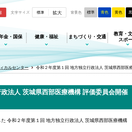
ムページ
拡大
報
文字サイズ
標準
背景色
標準
青色
黄色
教育・
年金・国保
健康・福祉
まちづくり・交通
スポ
ィカルセンター
令和２年度第１回 地方独立行政法人 茨城県西部医
行政法人 茨城県西部医療機構 評価委員会開催
た 令和２年度第１回 地方独立行政法人 茨城県西部医療機構