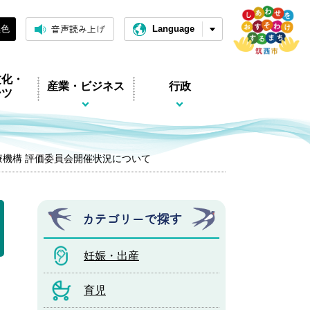
音声読み上げ
黒色
Language
文化・
産業・ビジネス
行政
ーツ
療機構 評価委員会開催状況について
カテゴリーで探す
妊娠・出産
育児