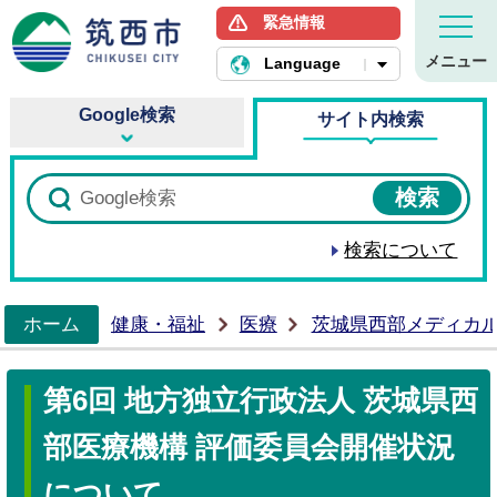
緊急情報
筑西市ホームページ
メニュー
Language
Google検索
サイト内検索
検索について
ホーム
健康・福祉
医療
茨城県西部メディカ
>
第6回 地方独立行政法人 茨城県西
部医療機構 評価委員会開催状況
について