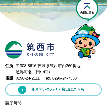
P
筑西市
住所.
〒308-8616 茨城県筑西市丙360番地
通称町名（田中町）
電話.
0296-24-2111
Fax.
0296-24-7333
各お問い合わせ・窓口はこちら
開庁時間.