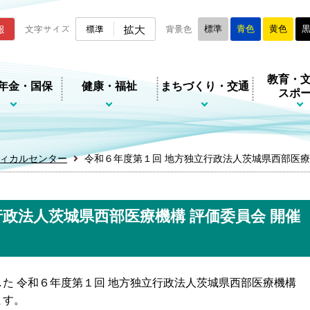
ムページ
拡大
報
文字サイズ
標準
背景色
標準
青色
黄色
教育・
年金・国保
健康・福祉
まちづくり・交通
スポ
ィカルセンター
令和６年度第１回 地方独立行政法人茨城県西部医療
行政法人茨城県西部医療機構 評価委員会 開催
た 令和６年度第１回 地方独立行政法人茨城県西部医療機構
ます。