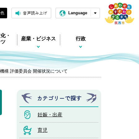
音声読み上げ
黒色
Language
文化・
産業・ビジネス
行政
ーツ
機構 評価委員会 開催状況について
カテゴリーで探す
妊娠・出産
育児