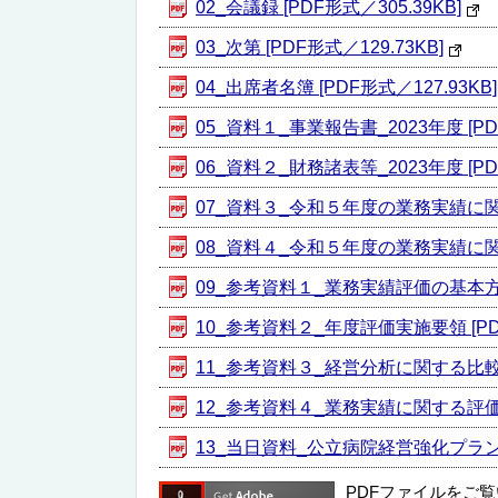
02_会議録 [PDF形式／305.39KB]
03_次第 [PDF形式／129.73KB]
04_出席者名簿 [PDF形式／127.93KB]
05_資料１_事業報告書_2023年度 [PDF
06_資料２_財務諸表等_2023年度 [PD
07_資料３_令和５年度の業務実績に関す
08_資料４_令和５年度の業務実績に関す
09_参考資料１_業務実績評価の基本方針 
10_参考資料２_年度評価実施要領 [PDF
11_参考資料３_経営分析に関する比較表 [
12_参考資料４_業務実績に関する評価比較
13_当日資料_公立病院経営強化プラン [P
PDFファイルをご