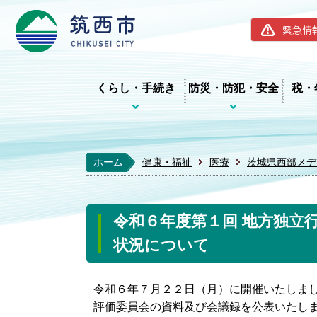
筑西市ホー
緊急情
くらし・手続き
防災・防犯・安全
税・
ホーム
健康・福祉
医療
茨城県西部メデ
令和６年度第１回 地方独立
状況について
令和６年７月２２日（月）に開催いたしまし
評価委員会の資料及び会議録を公表いたし