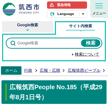
緊急情報
筑西市ホームページ
メニュー
Language
Google検索
サイト内検索
検索について
ホーム
行政
広報・広聴
広報筑西ピープル
>
広報筑西People No.185（平成29
年8月1日号）