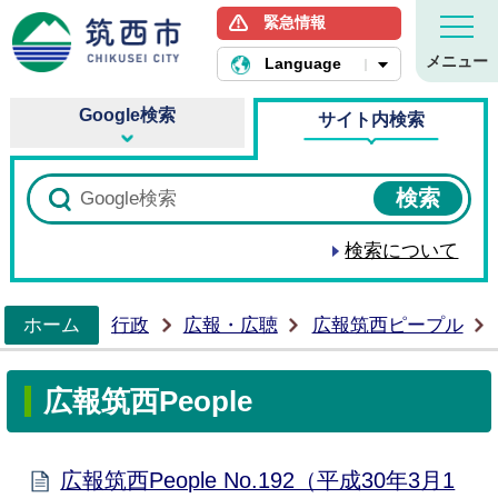
緊急情報
筑西市ホームページ
メニュー
Language
Google検索
サイト内検索
検索について
ホーム
行政
広報・広聴
広報筑西ピープル
>
広報筑西People
広報筑西People No.192（平成30年3月1