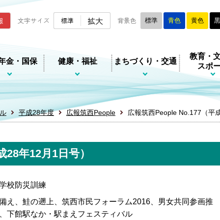
ムページ
拡大
報
文字サイズ
標準
背景色
標準
青色
黄色
教育・
年金・国保
健康・福祉
まちづくり・交通
スポ
ル
平成28年度
広報筑西People
広報筑西People No.177（
平成28年12月1日号）
学校防災訓練
備え、鮭の遡上、筑西市民フォーラム2016、男女共同参画推
、下館駅なか・駅まえフェスティバル