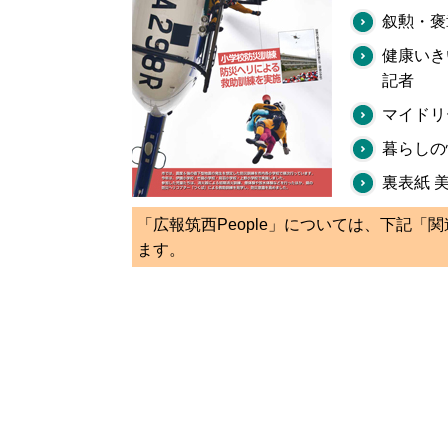
叙勲・褒
健康いき
記者
マイドリ
暮らしの
裏表紙 
「広報筑西People」については、下記「
ます。