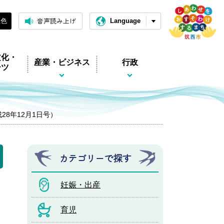
音声読み上げ
黒色
Language
文化・
産業・ビジネス
行政
ーツ
平成28年12月1日号）
カテゴリーで探す
妊娠・出産
育児