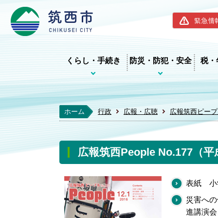
筑西市ホー
緊急情
くらし・手続き
防災・防犯・安全
税・
ホーム
行政
広報・広聴
広報筑西ピープ
広報筑西People No.177（
表紙 小
災害への
進講演会