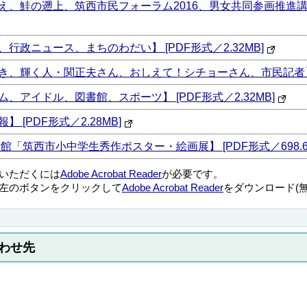
災害への備え、鮭の遡上、筑西市民フォーラム2016、男女共同参画
褒章、行政ニュース、まちのわだい】 [PDF形式／2.32MB]
康いきいき、輝く人・関正夫さん、おしえて！シチョーさん、市民記者】 [
リーム、アイドル、図書館、スポーツ】 [PDF形式／2.32MB]
報】 [PDF形式／2.28MB]
 美術館「筑西市小中学生秀作ポスター・絵画展】 [PDF形式／698.6
覧いただくには
Adobe Acrobat Reader
が必要です。
左のボタンをクリックして
Adobe Acrobat Reader
をダウンロード(
わせ先