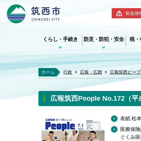
筑西市ホー
緊急情
くらし・手続き
防災・防犯・安全
税・
ホーム
行政
広報・広聴
広報筑西ピープ
広報筑西People No.172（
表紙 松
医療保険
ぐくみ医