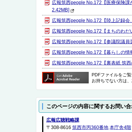
広報筑西people No.172【医
2.42MB]
広報筑西people No.172【陸上記録会
広報筑西people No.172【まちのわ
広報筑西people No.172【参議院
広報筑西people No.172【暮らしの情報
広報筑西people No.172【裏表紙 筑西
PDFファイルをご
お持ちでない方は、
このページの内容に関するお問い合
広報広聴戦略課
〒308-8616
筑西市丙360番地
本庁舎4階