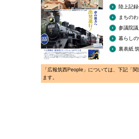
陸上記録
まちのわ
参議院議
暮らしの
裏表紙 
「広報筑西People」については、下記「
ます。