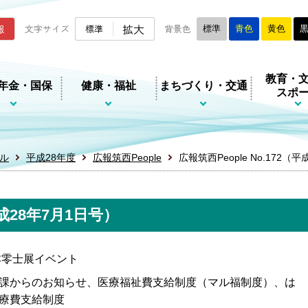
ムページ
拡大
報
文字サイズ
標準
背景色
標準
青色
黄色
教育・
年金・国保
健康・福祉
まちづくり・交通
スポ
ル
平成28年度
広報筑西People
広報筑西People No.172（
平成28年7月1日号）
本零士展イベント
課からのお知らせ、医療福祉費支給制度（マル福制度）、は
療費支給制度