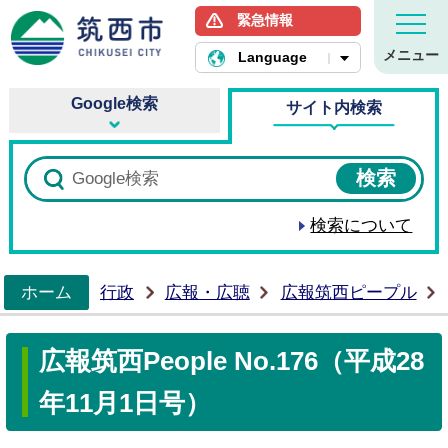
緊急情報
筑西市ホームページ
メニュー
Language
Google検索
サイト内検索
検索について
ホーム
行政
広報・広聴
広報筑西ピープル
>
広報筑西People No.176（平成28
年11月1日号）