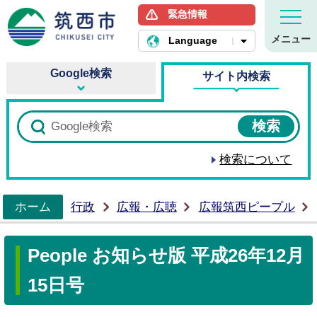
緊急情報
筑西市ホームページ
メニュー
Language
Google検索
サイト内検索
検索について
ホーム
行政
広報・広聴
広報筑西ピープル
>
People お知らせ版 平成26年12月
15日号