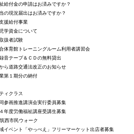
祉給付金の申請はお済みですか？
当の現況届出はお済みですか？
支援給付事業
児学資金について
取扱者試験
合体育館トレーニングルーム利用者講習会
録音テープ＆ＣＤの無料貸出
から道路交通法改正のお知らせ
業第１期分の納付
ティクラス
同参画推進講演会実行委員募集
４年度労働福祉講座受講生募集
回筑西市民ウォーク
域イベント「やっぺえ」フリーマーケット出店者募集