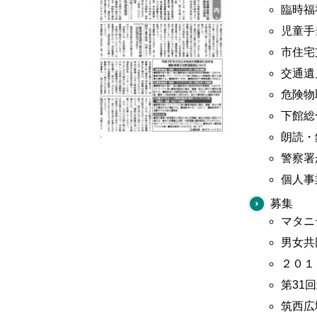
臨時福
児童手
市住宅
交通遺
危険物
下館総
朗読・
警察署
個人事
募集
マタニ
男女共
２０１
第31
筑西広