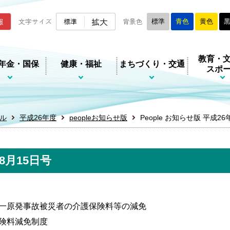
ムページ
拡大
報
文字サイズ
標準
背景色
標準
青色
黄色
教育・
年金・国保
健康・福祉
まちづくり・交通
スポ
ル
平成26年度
peopleお知らせ版
People お知らせ版 平成26
年8月15日号
一原発事故被災者の介護保険料等の減免
険料減免制度