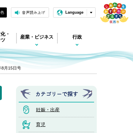
音声読み上げ
黒色
Language
文化・
産業・ビジネス
行政
ーツ
年8月15日号
カテゴリーで探す
妊娠・出産
育児