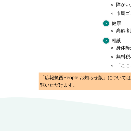
障がい
市民ゴ
健康
高齢者
相談
身体障
無料税
「ここ
「広報筑西People お知らせ版」につい
覧いただけます。