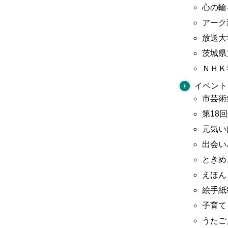
心の輪
アーク
放送大
茨城県
ＮＨＫ
イベント
市芸術
第18
元気い
出会い
ときめ
えほん
絵手紙
子育て
うたご