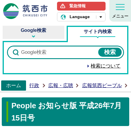
緊急情報
筑西市ホームページ
メニュー
Language
Google検索
サイト内検索
検索について
ホーム
行政
広報・広聴
広報筑西ピープル
>
People お知らせ版 平成26年7月
15日号