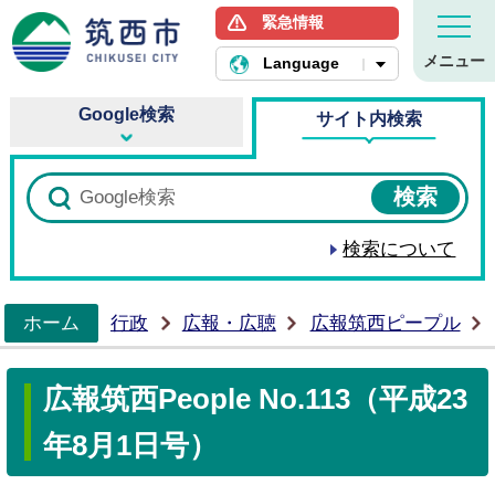
緊急情報
筑西市ホームページ
メニュー
Language
Google検索
サイト内検索
検索について
ホーム
行政
広報・広聴
広報筑西ピープル
>
広報筑西People No.113（平成23
年8月1日号）