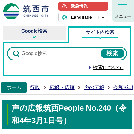
緊急情報
筑西市ホームページ
メニュー
Language
Google検索
サイト内検索
検索について
ホーム
行政
広報・広聴
声の広報
令和3年
>
声の広報筑西People No.240（令
和4年3月1日号）