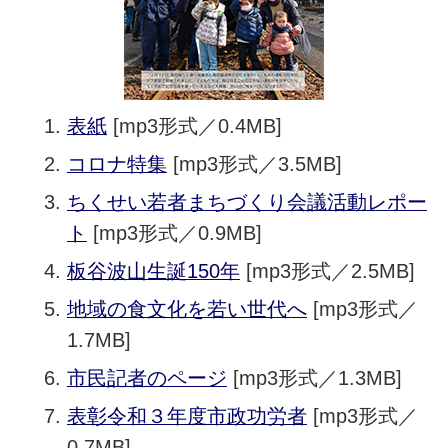
表紙
[mp3形式／0.4MB]
コロナ特集
[mp3形式／3.5MB]
ちくせい若者まちづくり会議活動レポー
ト
[mp3形式／0.9MB]
板谷波山生誕150年
[mp3形式／2.5MB]
地域の食文化を若い世代へ
[mp3形式／
1.7MB]
市民記者のページ
[mp3形式／1.3MB]
表彰令和３年度市政功労者
[mp3形式／
0.7MB]