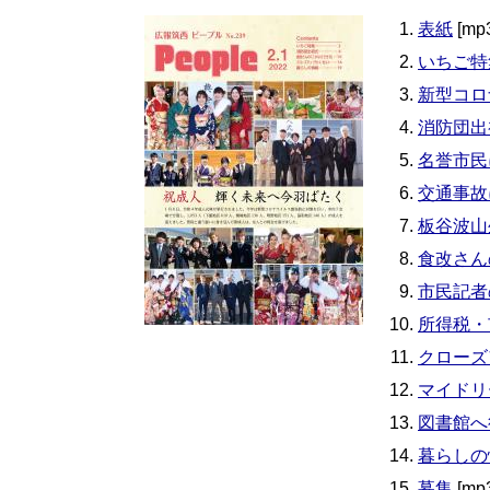
表紙
[mp
いちご特
新型コロ
消防団出
名誉市民
交通事故
板谷波山
食改さん
市民記者
所得税・
クローズ
マイドリ
図書館へ
暮らしの
募集
[mp