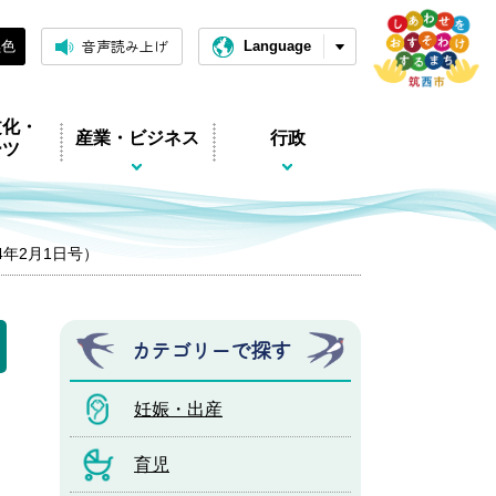
音声読み上げ
黒色
Language
文化・
産業・ビジネス
行政
ーツ
和4年2月1日号）
カテゴリーで探す
妊娠・出産
育児