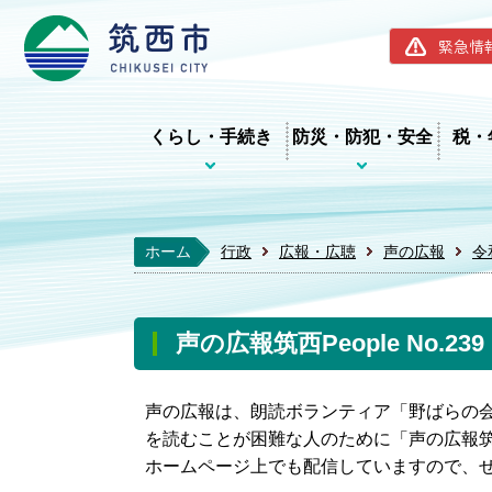
筑西市ホー
緊急情
くらし・手続き
防災・防犯・安全
税・
ホーム
行政
広報・広聴
声の広報
令
声の広報筑西People No.2
声の広報は、朗読ボランティア「野ばらの
を読むことが困難な人のために「声の広報筑西
ホームページ上でも配信していますので、