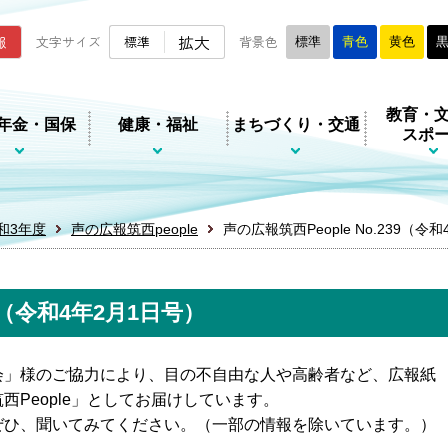
ムページ
拡大
報
文字サイズ
標準
背景色
標準
青色
黄色
教育・
年金・国保
健康・福祉
まちづくり・交通
スポ
和3年度
声の広報筑西people
声の広報筑西People No.239（令
39（令和4年2月1日号）
会」様のご協力により、目の不自由な人や高齢者など、広報紙
People」としてお届けしています。
ぜひ、聞いてみてください。（一部の情報を除いています。）