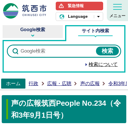
緊急情報
筑西市ホームページ
メニュー
Language
Google検索
サイト内検索
検索について
ホーム
行政
広報・広聴
声の広報
令和3年
>
声の広報筑西People No.234（令
和3年9月1日号）