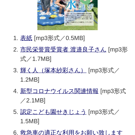
表紙
[mp3形式／0.5MB]
市民栄誉賞受賞者 渡邉良子さん
[mp3形
式／1.7MB]
輝く人（塚本紗彩さん）
[mp3形式／
1.2MB]
新型コロナウイルス関連情報
[mp3形式
／2.1MB]
認定こども園せきじょう
[mp3形式／
1.5MB]
救急車の適正な利用をお願い致します