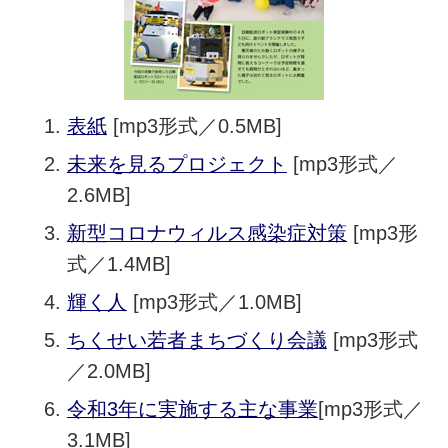
表紙
[mp3形式／0.5MB]
未来を見るプロジェクト
[mp3形式／
2.6MB]
新型コロナウィルス感染症対策
[mp3形
式／1.4MB]
輝く人
[mp3形式／1.0MB]
ちくせい若者まちづくり会議
[mp3形式
／2.0MB]
令和3年に実施する主な事業
[mp3形式／
3.1MB]