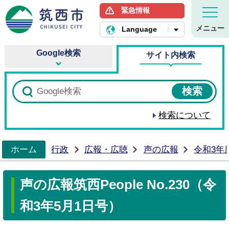
緊急情報
筑西市ホームページ
メニュー
Language
Google検索
サイト内検索
検索について
ホーム
行政
広報・広聴
声の広報
令和3年
>
声の広報筑西People No.230（令
和3年5月1日号）