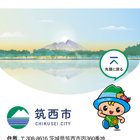
P
筑西市
住所.
〒308-8616 茨城県筑西市丙360番地