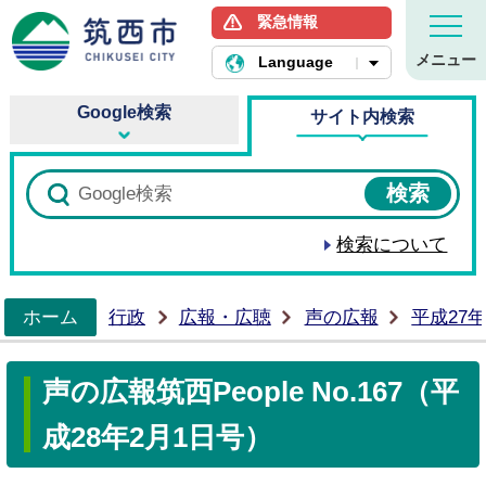
緊急情報
筑西市ホームページ
メニュー
Language
Google検索
サイト内検索
検索について
ホーム
行政
広報・広聴
声の広報
平成27
>
声の広報筑西People No.167（平
成28年2月1日号）