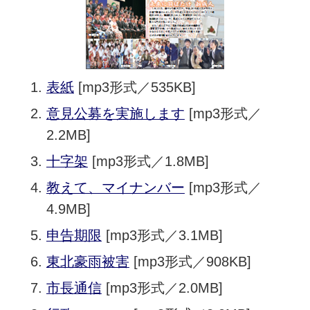
表紙
[mp3形式／535KB]
意見公募を実施します
[mp3形式／
2.2MB]
十字架
[mp3形式／1.8MB]
教えて、マイナンバー
[mp3形式／
4.9MB]
申告期限
[mp3形式／3.1MB]
東北豪雨被害
[mp3形式／908KB]
市長通信
[mp3形式／2.0MB]