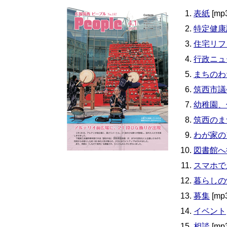
表紙
[mp
特定健康
住宅リフ
行政ニュ
まちのわ
筑西市議
幼稚園、
筑西のま
わが家の
図書館へ
スマホで
暮らしの
募集
[mp
イベント
相談
[mp