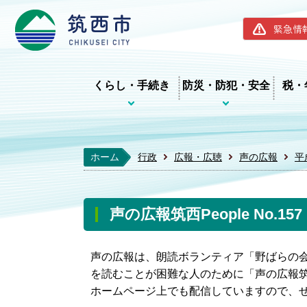
筑西市ホー
緊急情
くらし・手続き
防災・防犯・安全
税・
ホーム
行政
広報・広聴
声の広報
平
声の広報筑西People No.1
声の広報は、朗読ボランティア「野ばらの
を読むことが困難な人のために「声の広報筑西
ホームページ上でも配信していますので、