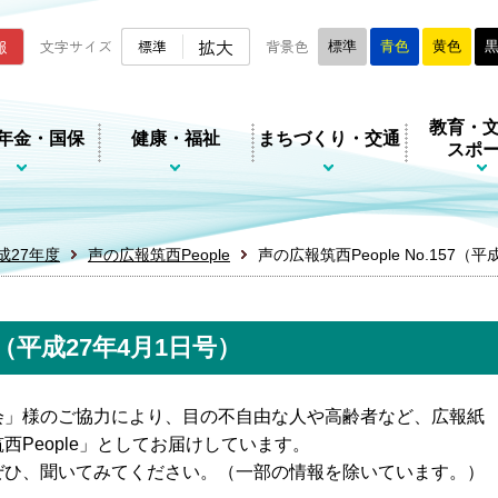
ムページ
拡大
報
文字サイズ
標準
背景色
標準
青色
黄色
教育・
年金・国保
健康・福祉
まちづくり・交通
スポ
成27年度
声の広報筑西People
声の広報筑西People No.157（
57（平成27年4月1日号）
会」様のご協力により、目の不自由な人や高齢者など、広報紙
People」としてお届けしています。
ぜひ、聞いてみてください。（一部の情報を除いています。）