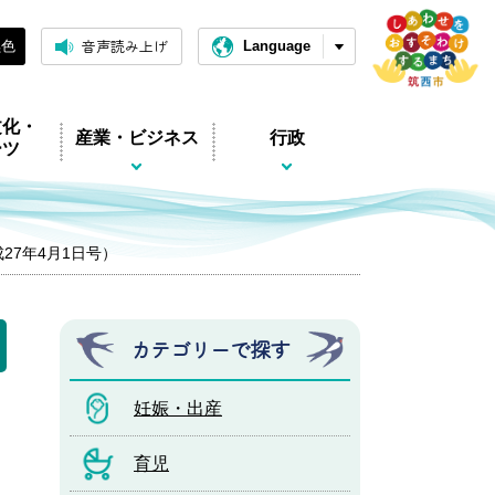
音声読み上げ
黒色
Language
文化・
産業・ビジネス
行政
ーツ
平成27年4月1日号）
カテゴリーで探す
妊娠・出産
育児