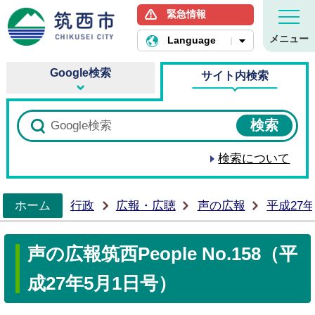
緊急情報
筑西市ホームページ
メニュー
Language
Google検索
サイト内検索
検索について
ホーム
行政
広報・広聴
声の広報
平成27
>
声の広報筑西People No.158（平
成27年5月1日号）