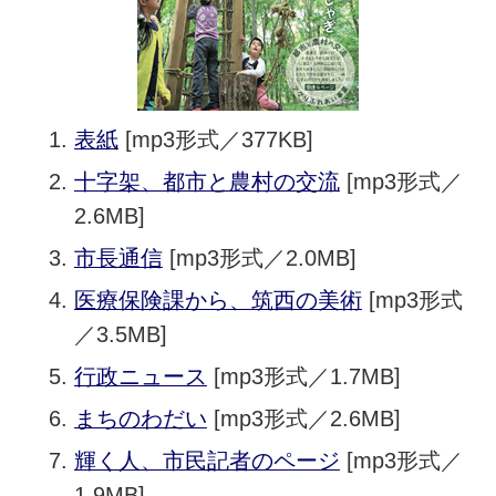
表紙
[mp3形式／377KB]
十字架、都市と農村の交流
[mp3形式／
2.6MB]
市長通信
[mp3形式／2.0MB]
医療保険課から、筑西の美術
[mp3形式
／3.5MB]
行政ニュース
[mp3形式／1.7MB]
まちのわだい
[mp3形式／2.6MB]
輝く人、市民記者のページ
[mp3形式／
1.9MB]