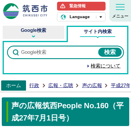
緊急情報
筑西市ホームページ
メニュー
Language
Google検索
サイト内検索
検索について
ホーム
行政
広報・広聴
声の広報
平成27
>
声の広報筑西People No.160（平
成27年7月1日号）