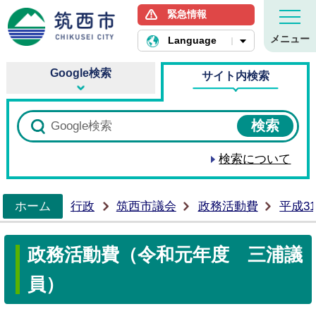
緊急情報
筑西市ホームページ
メニュー
Language
Google検索
サイト内検索
検索について
ホーム
行政
筑西市議会
政務活動費
平成3
>
政務活動費（令和元年度 三浦議
員）