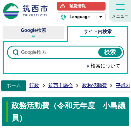
緊急情報
筑西市ホームページ
メニュー
Language
Google検索
サイト内検索
検索について
ホーム
行政
筑西市議会
政務活動費
平成3
>
政務活動費（令和元年度 小島議
員）