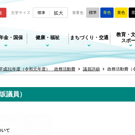
ムページ
拡大
報
文字サイズ
標準
背景色
標準
青色
黄色
教育・
年金・国保
健康・福祉
まちづくり・交通
スポ
平成31年度（令和元年度） 政務活動費
議員詳細
政務活動費（
坂議員）