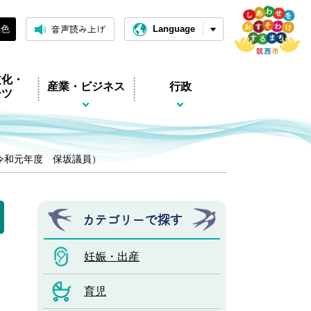
音声読み上げ
黒色
Language
文化・
産業・ビジネス
行政
ーツ
令和元年度 保坂議員）
カテゴリーで探す
妊娠・出産
育児