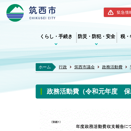
筑西市ホー
緊急情
くらし・手続き
防災・防犯・安全
税・
ホーム
行政
筑西市議会
政務活動費
政務活動費（令和元年度 保