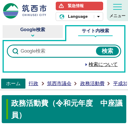
緊急情報
筑西市ホームページ
メニュー
Language
Google検索
サイト内検索
検索について
ホーム
行政
筑西市議会
政務活動費
平成3
>
政務活動費（令和元年度 中座議
員）