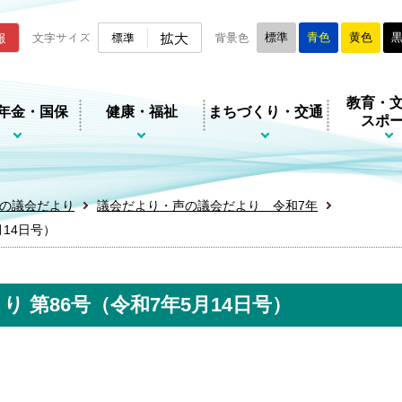
ムページ
拡大
報
文字サイズ
標準
背景色
標準
青色
黄色
教育・
年金・国保
健康・福祉
まちづくり・交通
スポ
の議会だより
議会だより・声の議会だより 令和7年
14日号）
 第86号（令和7年5月14日号）