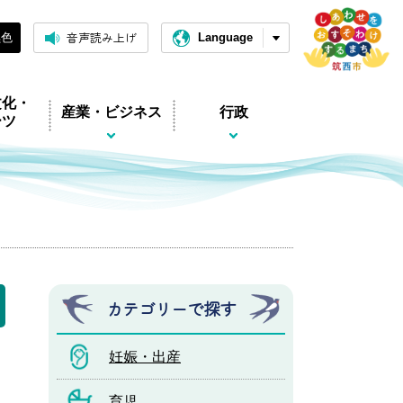
音声読み上げ
黒色
Language
文化・
産業・ビジネス
行政
ーツ
カテゴリーで探す
妊娠・出産
育児