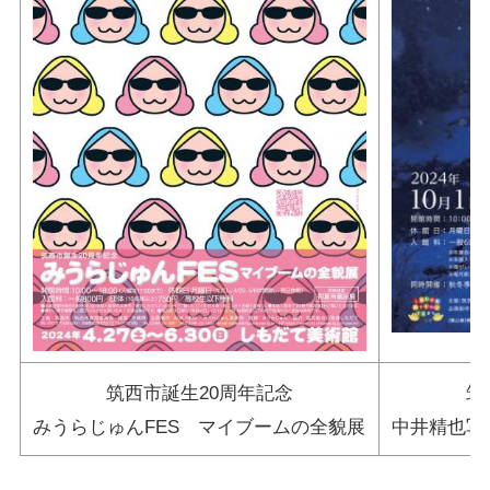
筑西市誕生20周年記念
筑
みうらじゅんFES マイブームの全貌展
中井精也写