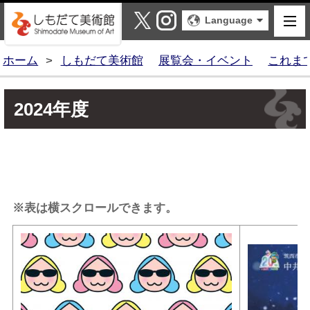
しもだて美術館
X
Instagram
Language
ホーム
>
しもだて美術館
展覧会・イベント
これま
2024年度
※表は横スクロールできます。