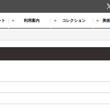
しもだて美術館
ント
利用案内
コレクション
美