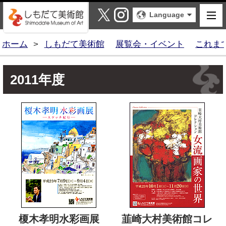
しもだて美術館
X
Instagram
Language
ホーム
>
しもだて美術館
展覧会・イベント
これま
2011年度
榎木孝明水彩画展
韮崎大村美術館コレ